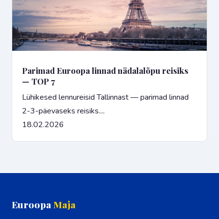
Parimad Euroopa linnad nädalalõpu reisiks
— TOP 7
Lühikesed lennureisid Tallinnast — parimad linnad
2-3-päevaseks reisiks....
18.02.2026
Euroopa
Maja