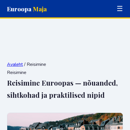
Euroopa
Maja
☰
Avaleht
/ Reisimine
Reisimine
Reisimine Euroopas — nõuanded,
sihtkohad ja praktilised nipid