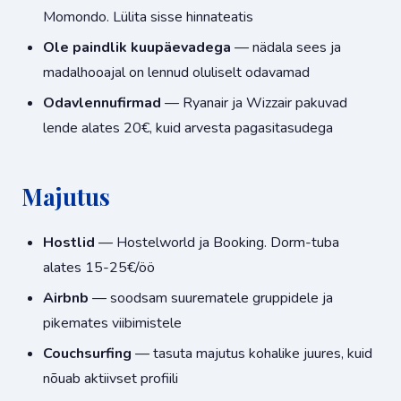
Momondo. Lülita sisse hinnateatis
Ole paindlik kuupäevadega
— nädala sees ja
madalhooajal on lennud oluliselt odavamad
Odavlennufirmad
— Ryanair ja Wizzair pakuvad
lende alates 20€, kuid arvesta pagasitasudega
Majutus
Hostlid
— Hostelworld ja Booking. Dorm-tuba
alates 15-25€/öö
Airbnb
— soodsam suurematele gruppidele ja
pikemates viibimistele
Couchsurfing
— tasuta majutus kohalike juures, kuid
nõuab aktiivset profiili