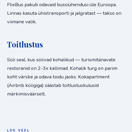
FlixBus pakub odavaid bussiühendusi üle Euroopa.
Linnas kasuta ühistransporti ja jalgratast — takso on
viimane valik.
Toitlustus
Söö seal, kus söövad kohalikud — turismitänavate
restoranid on 2-3x kallimad. Kohalik turg on parim
koht värske ja odava toidu jaoks. Kokapartment
(Airbnb köögiga) säästab toitlustuskulusid
märkimisväärselt.
LOE VEEL